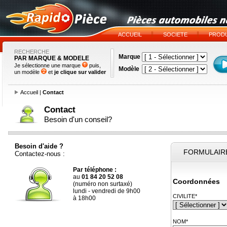
ACCUEIL
SOCIETE
PRODU
RECHERCHE
Marque
PAR MARQUE & MODELE
Je sélectionne une marque
puis,
Modèle
un modèle
et
je clique sur valider
Accueil
|
Contact
Contact
Besoin d'un conseil?
Besoin d'aide ?
FORMULAIR
Contactez-nous :
Par téléphone :
au
01 84 20 52 08
Coordonnées
(numéro non surtaxé)
lundi - vendredi de 9h00
CIVILITE*
à 18h00
NOM*