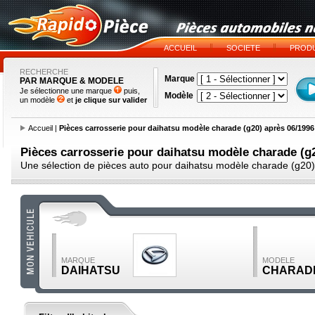
ACCUEIL
SOCIETE
PRODU
RECHERCHE
Marque
PAR MARQUE & MODELE
Je sélectionne une marque
puis,
Modèle
un modèle
et
je clique sur valider
Accueil
|
Pièces carrosserie pour daihatsu modèle charade (g20) après 06/1996
Pièces carrosserie pour daihatsu modèle charade (g
Une sélection de pièces auto pour daihatsu modèle charade (g20
MARQUE
MODELE
DAIHATSU
CHARADE 