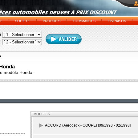
IL
SOCIETE
PRODUITS
COMMANDES
LIVRAISON
e
e
a
 Honda
tre modèle Honda
MODELES
ACCORD (Aerodeck - COUPE) [09/1993 - 02/1998]