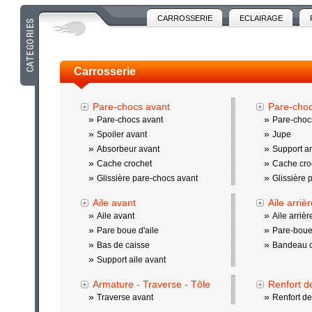
CARROSSERIE
ECLAIRAGE
Carrosserie
Pare-chocs avant
Pare-choc
»
»
Pare-chocs avant
Pare-chocs
»
»
Spoiler avant
Jupe
»
»
Absorbeur avant
Support ar
»
»
Cache crochet
Cache cro
»
»
Glissière pare-chocs avant
Glissière 
Aile avant
Aile arriè
»
»
Aile avant
Aile arrièr
»
»
Pare boue d'aile
Pare-boue 
»
»
Bas de caisse
Bandeau d'
»
Support aile avant
Armature - Traverse - Tôle
Renfort d
»
»
Traverse avant
Renfort d