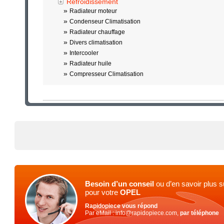
Refroidissement
»
Radiateur moteur
»
Condenseur Climatisation
»
Radiateur chauffage
»
Divers climatisation
»
Intercooler
»
Radiateur huile
»
Compresseur Climatisation
Besoin d’un conseil
ou d’en savoir plus s
pour votre
OPEL
Rapidopiece vous répond
Par eMail : info@rapidopiece.com,
par téléphone