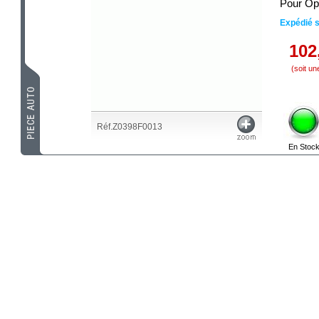
Pour Op
Expédié 
102
(soit u
Réf.Z0398F0013
En Stoc