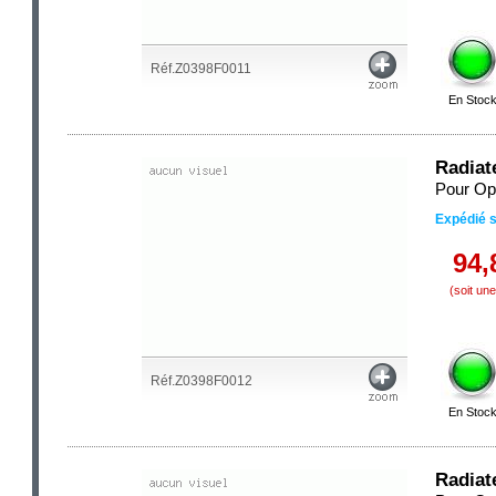
Réf.Z0398F0011
En Stoc
Radiat
Pour Op
Expédié 
94,
(soit un
Réf.Z0398F0012
En Stoc
Radiat